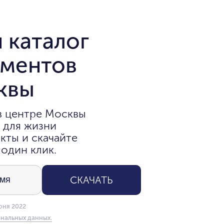
 каталог
аментов
квы
в центре Москвы
 для жизни
кты и скачайте
 один клик.
СКАЧАТЬ
юня 2022
нальных данных.