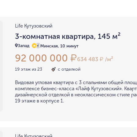
район не важен
в пределах ТТК
внутри Бульварного кольца
За ТТК
у Кремля
у воды
у парка
у МГУ
Life Кутузовский
мин. цена
макс. цена
3-комнатная квартира, 145 м²
на Патриарших
на Чистых
до 15 миллионов
15-30 миллионов
Запад
Минская, 10 минут
в Долине реки Сетунь
в Серебряном бору
92 000 000
₽
30-50 миллионов
50-70 миллионов
внутри Садового Кольца
634 483
/м²
₽
70-100 миллионов
от 100 миллионов
19 этаж из 23
с отделкой
Видовая угловая квартира с 3 спальнями общей площ
комплексе бизнес-класса «Лайф Кутузовский». Кварт
дизайнерской отделкой в неоклассическом стиле р
19 этаже в корпусе 1.
Life Кутузовский