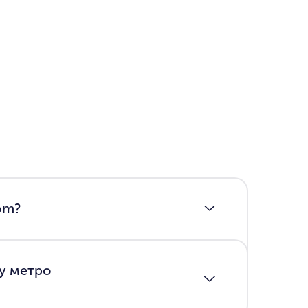
om?
 у метро