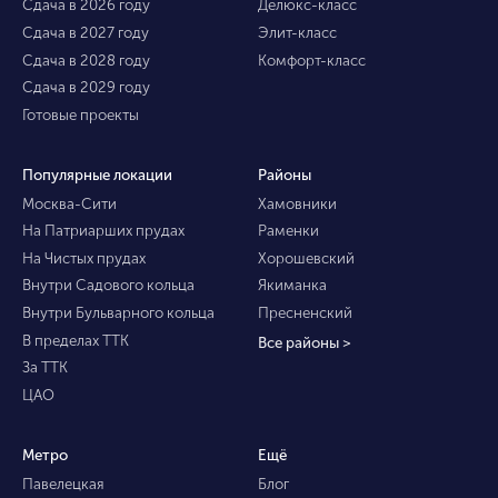
Сдача в 2026 году
Делюкс-класс
Сдача в 2027 году
Элит-класс
Сдача в 2028 году
Комфорт-класс
Сдача в 2029 году
Готовые проекты
Популярные локации
Районы
Москва-Сити
Хамовники
На Патриарших прудах
Раменки
На Чистых прудах
Хорошевский
Внутри Садового кольца
Якиманка
Внутри Бульварного кольца
Пресненский
В пределах ТТК
Все районы >
За ТТК
ЦАО
Метро
Ещё
Павелецкая
Блог