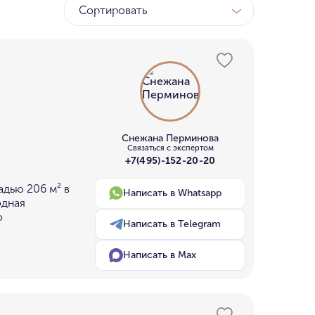
Сортировать
ТК
у МГУ
ном бору
Снежана Перминова
Связаться с экспертом
+7(495)-152-20-20
дью 206 м² в
Написать в Whatsapp
одная
о
Написать в Telegram
Написать в Max