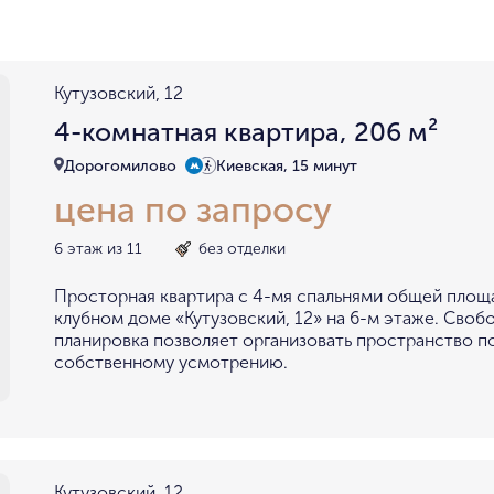
район не важен
в пределах ТТК
внутри Бульварного кольца
За Т
у Кремля
у воды
у парка
Кутузовский, 12
мин. цена
макс. цена
4-комнатная квартира, 206 м²
на Патриарших
на Чистых
до 15 миллионов
15-30 миллионов
Дорогомилово
Киевская, 15 минут
в Долине реки Сетунь
в Серебря
цена по запросу
30-50 миллионов
50-70 миллионов
внутри Садового Кольца
70-100 миллионов
от 100 миллионов
6 этаж из 11
без отделки
Просторная квартира с 4-мя спальнями общей площа
клубном доме «Кутузовский, 12» на 6-м этаже. Своб
планировка позволяет организовать пространство п
собственному усмотрению.
Кутузовский, 12