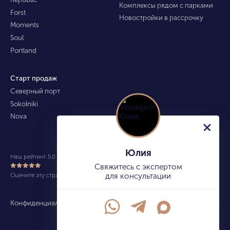
Комплексы рядом с парками
Forst
Новостройки в рассрочку
Moments
Soul
Portland
Старт продаж
Северный порт
Sokolniki
Nova
Юлия
Наш рейтинг 5.0 из 5 (490)
Свяжитесь с экспертом
Оцените эту страницу
для консультации
Конфиденциальность
Карта сайта
info@kupitekvartiru.com