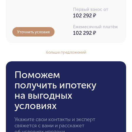
Первый взнос от
102 292 ₽
Ежемесячный платёж
Уточнить условия
102 292
₽
больше предложений
Поможем
получить ипотеку
на выгодных
условиях
Укажите свои контакты и эксперт
свяжется с вами и расскажет
об условиях ипотеки