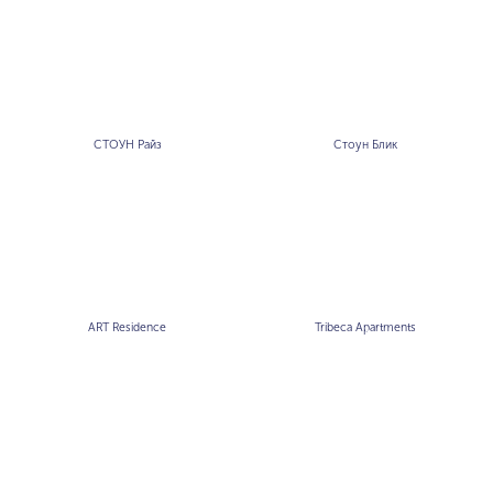
СТОУН Райз
Стоун Блик
ART Residence
Tribeca Apartments