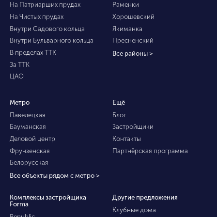
На Патриарших прудах
Раменки
На Чистых прудах
Хорошевский
Внутри Садового кольца
Якиманка
Внутри Бульварного кольца
Пресненский
В пределах ТТК
Все районы >
За ТТК
ЦАО
Метро
Ещё
Павелецкая
Блог
Бауманская
Застройщики
Деловой центр
Контакты
Фрунзенская
Партнёрская программа
Белорусская
Все объекты рядом с метро >
Комплексы застройщика
Другие предложения
Forma
Клубные дома
Republic