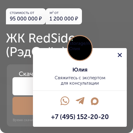
стоимость от
м
от
2
95 000 000
₽
1 200 000
₽
ЖК RedSide
(РэдСайд)
Юлия
Скачайте
презентацию проекта
Свяжитесь с экспертом
для консультации
Скачать презентацию
+7 (495) 152-20-20
Время скачивания: 6 секунд | PDF, 13 MB | Обновлён 3 июня 2022