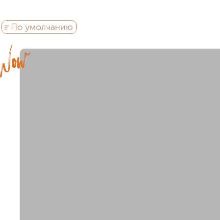
Метро
за квартиру
По умолчанию
район не важен
в предела
внутри Бульварного кольца
у Кремля
у воды
у пар
мин. цена
макс. цена
на Патриарших
на Чистых
до 15 миллионов
15-30 миллионов
в Долине реки Сетунь
в С
30-50 миллионов
50-70 миллионо
внутри Садового Кольца
70-100 миллионов
от 100 миллио