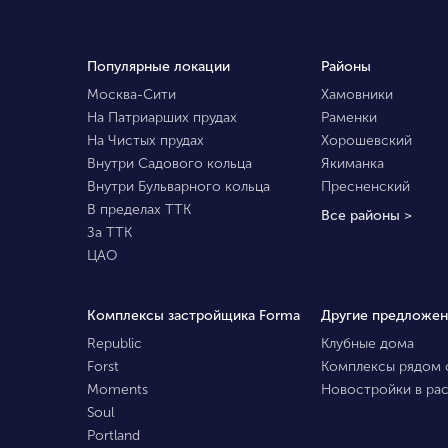
Популярные локации
Районы
Москва-Сити
Хамовники
На Патриарших прудах
Раменки
На Чистых прудах
Хорошевский
Внутри Садового кольца
Якиманка
Внутри Бульварного кольца
Пресненский
В пределах ТТК
Все районы >
За ТТК
ЦАО
Комплексы застройщика Forma
Другие предложен
Republic
Клубные дома
Forst
Комплексы рядом 
Moments
Новостройки в ра
Soul
Portland