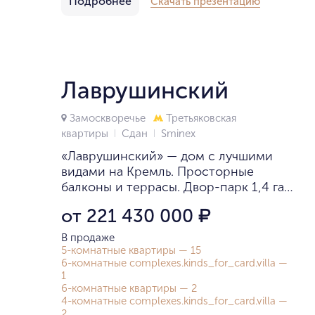
Подробнее
Скачать презентацию
Лаврушинский
Замоскворечье
Третьяковская
квартиры
Сдан
Smineх
«Лаврушинский» — дом с лучшими
видами на Кремль. Просторные
балконы и террасы. Двор-парк 1,4 га.
Clubhouse только для жителей
от 221 430 000
₽
с фитнесом с 25-метровым
бассейном и детской игровой
В продаже
комнатой.
5-комнатные квартиры — 15
6-комнатные complexes.kinds_for_card.villa —
1
6-комнатные квартиры — 2
4-комнатные complexes.kinds_for_card.villa —
2