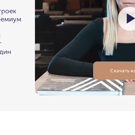
троек
премиум
и
г
один
СКАЧА
Скачать к
персональных данных.