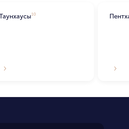
10
Таунхаусы
Пентх