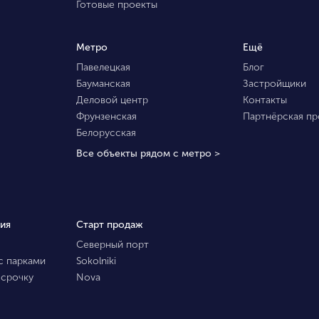
Готовые проекты
Метро
Ещё
Павелецкая
Блог
Бауманская
Застройщики
Деловой центр
Контакты
Фрунзенская
Партнёрская п
Белорусская
Все объекты рядом с метро >
ия
Старт продаж
Северный порт
с парками
Sokolniki
ссрочку
Nova