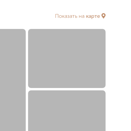
Районы
за метр
Показать на
карте
х ТТК
За ТТК
ка
у МГУ
еребряном бору
в
нов