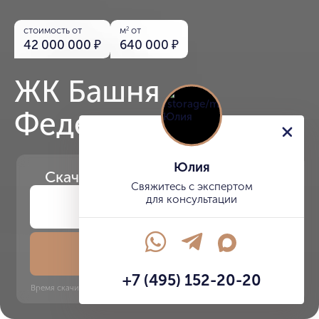
стоимость от
м
от
2
42 000 000
₽
640 000
₽
ЖК Башня
Федерация
Юлия
Скачайте
презентацию проекта
Свяжитесь с экспертом
для консультации
Скачать презентацию
+7 (495) 152-20-20
Время скачивания: 6 секунд | PDF, 13 MB | Обновлён 3 июня 2022