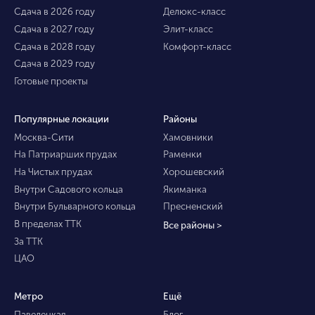
Сдача в 2026 году
Делюкс-класс
Сдача в 2027 году
Элит-класс
Сдача в 2028 году
Комфорт-класс
Сдача в 2029 году
Готовые проекты
Популярные локации
Районы
Москва-Сити
Хамовники
На Патриарших прудах
Раменки
На Чистых прудах
Хорошевский
Внутри Садового кольца
Якиманка
Внутри Бульварного кольца
Пресненский
В пределах ТТК
Все районы >
За ТТК
ЦАО
Метро
Ещё
Павелецкая
Блог